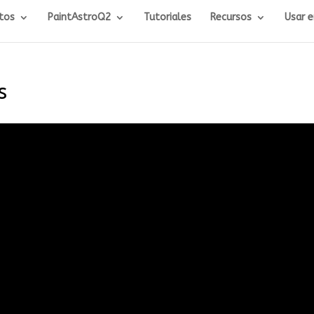
tos
PaintAstroQ2
Tutoriales
Recursos
Usar 
s