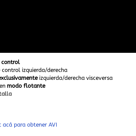
 control
 control izquierda/derecha
exclusivamente
izquierda/derecha visceversa
 en
modo flotante
alla
ic acá para obtener AVI